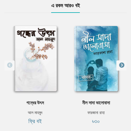
এ রকম আরও বই
গন্ধের উৎস
নীল সাদা ভালোবাসা
আল মাহমুদ
ফারজানা রাহা
ফ্রি বই
৳৩০