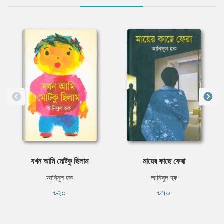
যখন আমি মোটকু ছিলাম
মায়ের কাছে ফেরা
আনিসুল হক
আনিসুল হক
৳২০
৳৭০