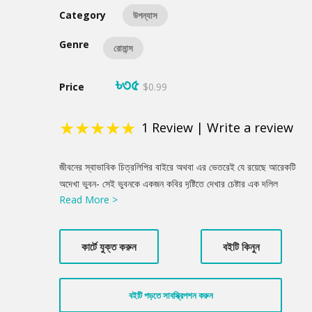
Category
উপন্যাস
Genre
রোমান্স
৳৩৫
Price
$0.99
★
★
★
★
★
1
Review
|
Write a review
Product
জীবনের স্বাভাবিক চিত্রলিপির বাইরে অথবা এর ভেতরেই যে রয়েছে আরেকটি
Summery
অদেখা ভুবন- সেই ভুবনকে একজন কবির দৃষ্টিতে দেখার চেষ্টার এক দলিল
Read More >
‘ভালোবাসি আশ্চর্য মেঘদল’। মূলত এটি প্রেমের উপন্যাস, এর ভেতর দিয়ে
লেখক আনিসুল হক জীবনের ভিন্ন গল্প বলার প্রয়াস করেছেন। উপন্যাসটির
পাতায় পাতায় রয়েছে খুব চেনা পরিচিত একটি গন্ধ, যা হয়তো আমাদের জীবনের,
কার্টে যুক্ত করুন
বইটি কিনুন
যাকে আমরা অনুভব করি শুধু। হয়তো তাকে কখনো দেখিনি দু’ চোখের আলোয়।
বইটি পড়তে সাবস্ক্রিপশন করুন