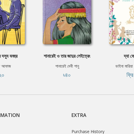
 দস্যু বনহুর
শানারেই ও তার জাদুর লেইত্রেং
দ্যা ফ
া আফাজ
শানারেই দেবী শানু
ডাইনা মারিয়
২০
৳৪০
ফ্র
RMATION
EXTRA
Purchase History