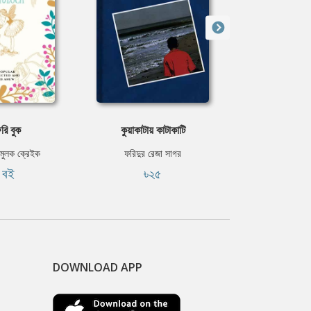
েরি বুক
কুয়াকাটায় কাটাকাটি
বাজে গ
া মুলক ক্রেইক
ফরিদুর রেজা সাগর
সুকুমা
ি বই
৳২৫
ফ্রি
DOWNLOAD APP