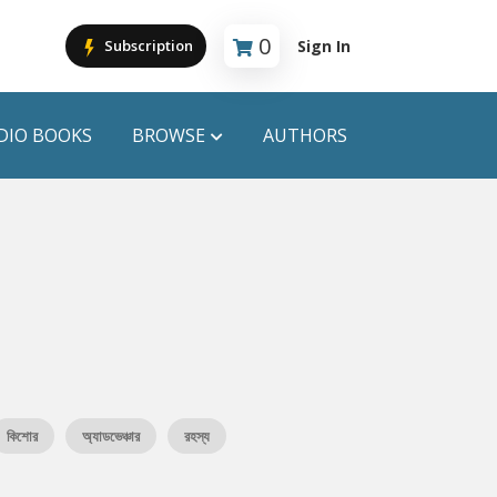
0
Sign In
Subscription
Cart is empty
DIO BOOKS
BROWSE
AUTHORS
PUBLICATIONS
ANYAPROKASH
Anyadhara
ors
Aajob Prokash
Bibliophile
কিশোর
অ্যাডভেঞ্চার
রহস্য
Afsar Brothers