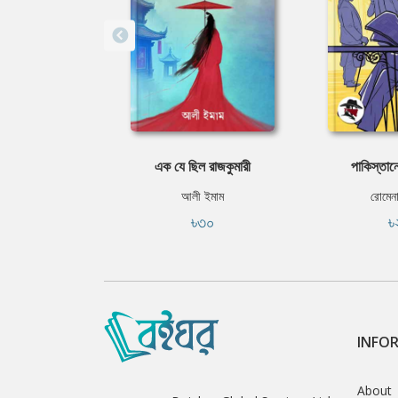
এক যে ছিল রাজকুমারী
পাকিস্তানে
আলী ইমাম
রোমেন
৳৩০
৳
INFO
About