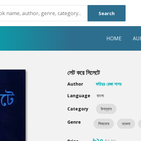
Search
HOME
AU
NRE
POPULAR AUTHORS
HIGHLIGHTS
লেট করে সিলেটে
Humayun Ahmed
Hot & New
Author
ফরিদুর রেজা সাগর
Mouri Morium
Featured Event
Language
বাংলা
Mohammad Nazim Uddin
Featured Auth
Category
উপন্যাস
Shanjana Alam
Best Seller
Genre
শিশুতোষ
নভেলা
Anisul Hoque
Editors Choice
৳২০