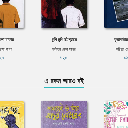
লো ঢাকায়
চুপি চুপি চট্টগ্রামে
কুয়াকাটায়
রেজা সাগর
ফরিদুর রেজা সাগর
ফরিদুর র
২০
৳২০
৳
এ রকম আরও বই