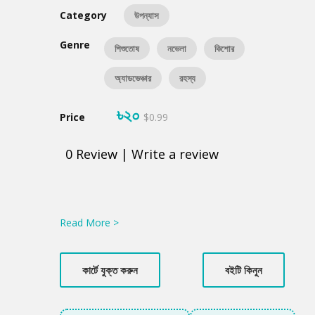
Category
উপন্যাস
Genre
শিশুতোষ
নভেলা
কিশোর
অ্যাডভেঞ্চার
রহস্য
৳২০
Price
$0.99
0
Review
|
Write a review
Product
Summery
Read More >
কার্টে যুক্ত করুন
বইটি কিনুন