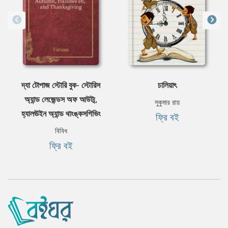
দ্যা টোপাজ স্টোরি বুক- স্টোরিস
চালিয়াৎ
অ্যান্ড লেজেন্ডস অফ আউট্ম,
সুকুমার রায়
হ্যালঊইন অ্যান্ড থাংঙ্কসগিভিং
ফ্রি বই
বিবিধ
ফ্রি বই