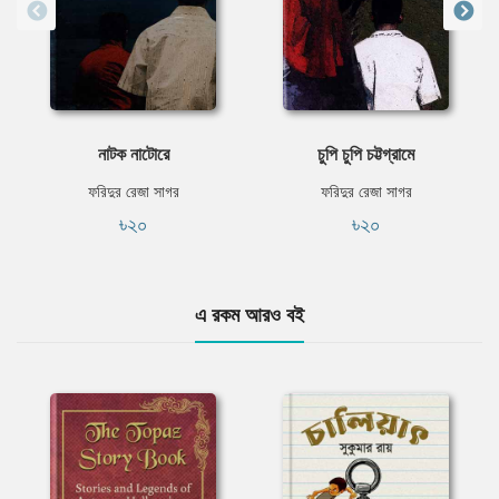
নাটক নাটোরে
চুপি চুপি চট্টগ্রামে
ফরিদুর রেজা সাগর
ফরিদুর রেজা সাগর
৳২০
৳২০
এ রকম আরও বই