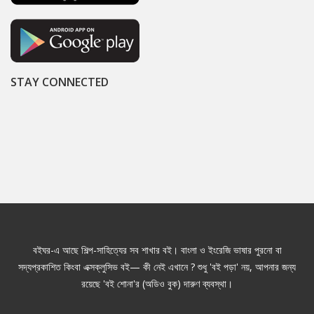
STAY CONNECTED
বইঘর-এ আছে শিল্প-সাহিত্যের সব শাখার বই। বাংলা ও ইংরেজি ভাষার পুরনো বা
সদ্যপ্রকাশিত কিংবা এক্সক্লুসিভ বই— কী নেই এখানে ? শুধু 'বই পড়া' নয়, আপনার জন্য
রয়েছে 'বই শোনা'র (অডিও বুক) দারুণ ব্যবস্থা।