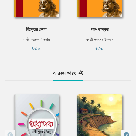
রিক্তের বেদন
মরু-ভাস্কর
কাজী নজরুল ইসলাম
কাজী নজরুল ইসলাম
৳৩০
৳৩০
এ রকম আরও বই