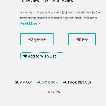
0
Review
|
Write a review
Product
সাহাবি হজরত আবদুল্লাহ ইবনে মাসউদ (রা.) বলেন, আমি নবী করিম (সা.) কে
Summery
জিজ্ঞেস করলাম, আল্লাহর কাছে সবচেয়ে প্রিয় কাজ কোনটি? তিনি বললেন
Read More >
সময়মতো নামাজ পড়া। আমি বললাম তারপর কোনটি? তিনি বললেন পিতা-মাতার
সঙ্গে উত্তম আচরণ করা। আমি জিজ্ঞেস করলাম তারপর কোনটি? তিনি বললেন
আল্লাহর পথে জিহাদ করা। -সহিহ বোখারি ও মুসলিম
কার্টে যুক্ত করুন
বইটি কিনুন
Add to Wish List
SUMMARY
AUDIO BOOK
AUTHOR DETAILS
REVIEW