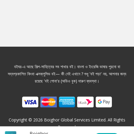
বইঘর-এ আছে শিল্প-সাহিত্যের সব শাখার বই। বাংলা ও ইংরেজি ভাষার পুরনো বা
সদ্যপ্রকাশিত কিংবা এক্সক্লুসিভ বই— কী নেই এখানে ? শুধু 'বই পড়া' নয়, আপনার জন্য
রয়েছে 'বই শোনা'র (অডিও বুক) দারুণ ব্যবস্থা।
Copyright ©
2026
Boighor Global Services Limited. All Rights
Reserved.
Boighor