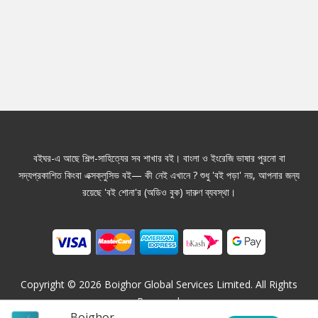
বইঘর-এ আছে শিল্প-সাহিত্যের সব শাখার বই। বাংলা ও ইংরেজি ভাষার পুরনো বা
সদ্যপ্রকাশিত কিংবা এক্সক্লুসিভ বই— কী নেই এখানে ? শুধু 'বই পড়া' নয়, আপনার জন্য
রয়েছে 'বই শোনা'র (অডিও বুক) দারুণ ব্যবস্থা।
Copyright ©
2026
Boighor Global Services Limited. All Rights
Reserved.
Boighor