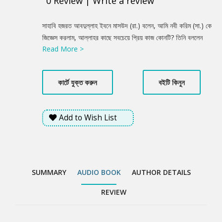
0
Review
|
Write a review
Product
সাহাবি হজরত আবদুল্লাহ ইবনে মাসউদ (রা.) বলেন, আমি নবী করিম (সা.) কে
Summery
জিজ্ঞেস করলাম, আল্লাহর কাছে সবচেয়ে প্রিয় কাজ কোনটি? তিনি বললেন
Read More >
সময়মতো নামাজ পড়া। আমি বললাম তারপর কোনটি? তিনি বললেন পিতা-মাতার
সঙ্গে উত্তম আচরণ করা। আমি জিজ্ঞেস করলাম তারপর কোনটি? তিনি বললেন
আল্লাহর পথে জিহাদ করা। -সহিহ বোখারি ও মুসলিম
কার্টে যুক্ত করুন
বইটি কিনুন
Add to Wish List
SUMMARY
AUDIO BOOK
AUTHOR DETAILS
REVIEW