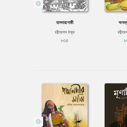
হালদারগোষ্ঠী
অসম্
রবীন্দ্রনাথ ঠাকুর
রবীন্দ্র
৳৩৫
৳