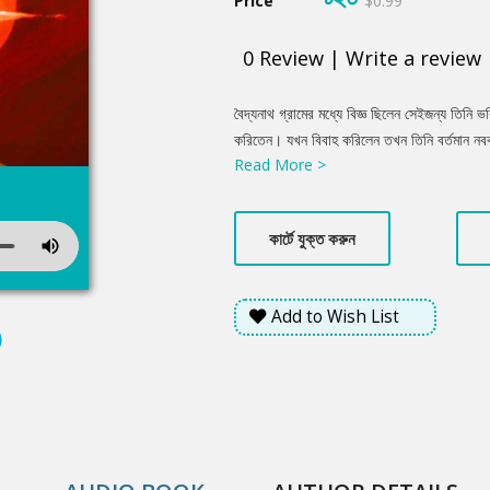
Price
$0.99
0
Review
|
Write a review
Product
বৈদ্যনাথ গ্রামের মধ্যে বিজ্ঞ ছিলেন সেইজন্য তিনি ভব
Summery
করিতেন। যখন বিবাহ করিলেন তখন তিনি বর্তমান নববধূ
Read More >
পাইয়াছিলেন। শুভদৃষ্টির সময় এতটা দূরদৃষ্টি প্রায় 
চেয়ে পিণ্ডটাকেই অধিক বুঝিতেন এবং পুত্রার্থে ক্রিয়
করিয়াছিলেন।...
কার্টে যুক্ত করুন
Add to Wish List