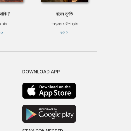
নাকি ?
রামের সুমতি
শুভদৃষ
ার রায়
শরৎচন্দ্র চট্টোপাধ্যায়
রবীন্দ্রন
১০
৳৫৫
৳২
DOWNLOAD APP