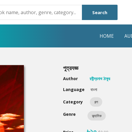
Search
HOME
AU
NRE
POPULAR AUTHORS
HIGHLIGHTS
পুত্রযজ্ঞ
Humayun Ahmed
Hot & New
Author
রবীন্দ্রনাথ ঠাকুর
Mouri Morium
Featured Event
Language
বাংলা
Mohammad Nazim Uddin
Featured Auth
Category
গল্প
Shanjana Alam
Best Seller
Genre
ক্ল্যাসিক
Anisul Hoque
Editors Choice
৳২০