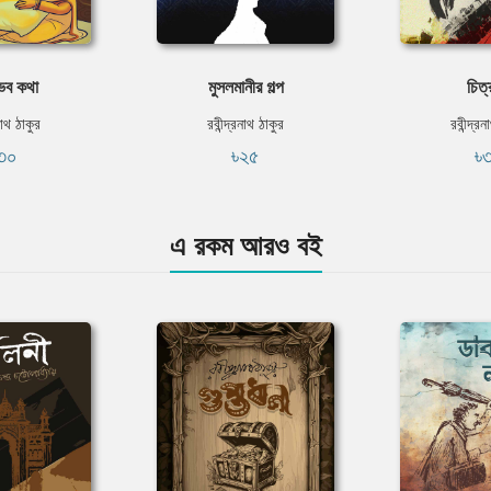
ভব কথা
মুসলমানীর গল্প
চিত
নাথ ঠাকুর
রবীন্দ্রনাথ ঠাকুর
রবীন্দ্র
৩০
৳২৫
৳
এ রকম আরও বই