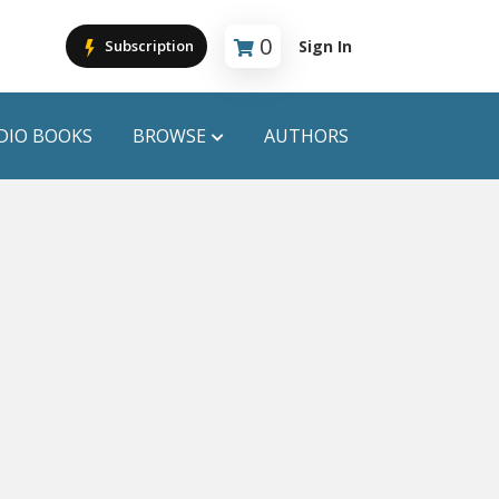
0
Sign In
Subscription
Cart is empty
DIO BOOKS
BROWSE
AUTHORS
PUBLICATIONS
ANYAPROKASH
Anyadhara
ors
Aajob Prokash
Bibliophile
Afsar Brothers