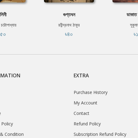
ালিনী
গুপ্তধন
ডাকাত 
 চট্টোপাধ্যায়
রবীন্দ্রনাথ ঠাকুর
সুকুম
১৫০
৳৪০
৳
RMATION
EXTRA
Purchase History
My Account
e
Contact
 Policy
Refund Policy
& Condition
Subscription Refund Policy