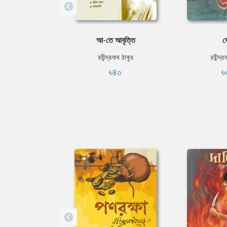
আ-তে আবৃত্তি
ফ
রবীন্দ্রনাথ ঠাকুর
রবীন্দ্র
৳৪০
৳