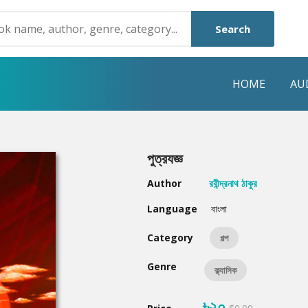
Search
HOME
AU
NRE
POPULAR AUTHORS
HIGHLIGHTS
পুত্রযজ্ঞ
Humayun Ahmed
Hot & New
Author
রবীন্দ্রনাথ ঠাকুর
Mouri Morium
Featured Event
Language
বাংলা
Mohammad Nazim Uddin
Featured Auth
Category
গল্প
Shanjana Alam
Best Seller
Genre
ক্ল্যাসিক
Anisul Hoque
Editors Choice
৳২০