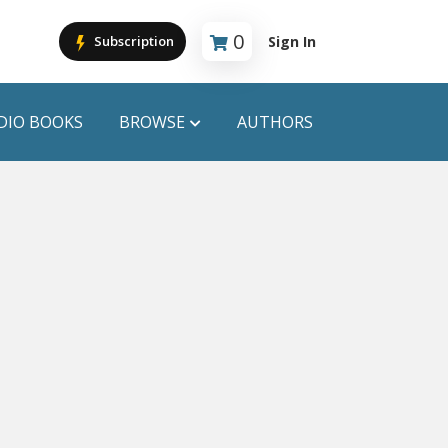
0
Sign In
Subscription
Cart is empty
DIO BOOKS
BROWSE
AUTHORS
PUBLICATIONS
ANYAPROKASH
Anyadhara
ors
Aajob Prokash
Bibliophile
Afsar Brothers