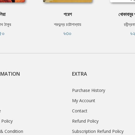
লিয়া
পরেশ
খোকাবাবুর প
নাথ ঠাকুর
শরৎচন্দ্র চট্টোপাধ্যায়
রবীন্দ্র
৫০
৳৩০
৳
RMATION
EXTRA
Purchase History
My Account
e
Contact
 Policy
Refund Policy
& Condition
Subscription Refund Policy