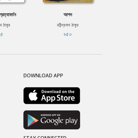
্রত্যাবর্তন
আপদ
চার অধ
নাথ ঠাকুর
রবীন্দ্রনাথ ঠাকুর
রবীন্দ্রন
২৫
৳৫০
৳৯
DOWNLOAD APP