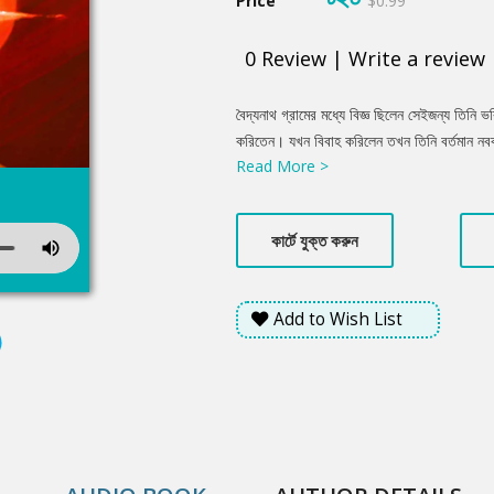
Price
$0.99
0
Review
|
Write a review
Product
বৈদ্যনাথ গ্রামের মধ্যে বিজ্ঞ ছিলেন সেইজন্য তিনি ভব
Summery
করিতেন। যখন বিবাহ করিলেন তখন তিনি বর্তমান নববধূ
Read More >
পাইয়াছিলেন। শুভদৃষ্টির সময় এতটা দূরদৃষ্টি প্রায় 
চেয়ে পিণ্ডটাকেই অধিক বুঝিতেন এবং পুত্রার্থে ক্রিয়
করিয়াছিলেন।...
কার্টে যুক্ত করুন
Add to Wish List