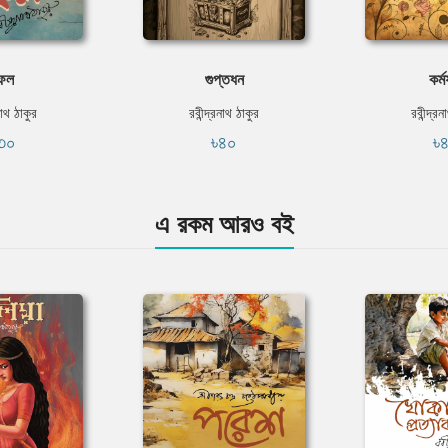
েল
গুপ্তধন
কর্
নাথ ঠাকুর
রবীন্দ্রনাথ ঠাকুর
রবীন্দ্র
৩০
৳৪০
৳
এ রকম আরও বই