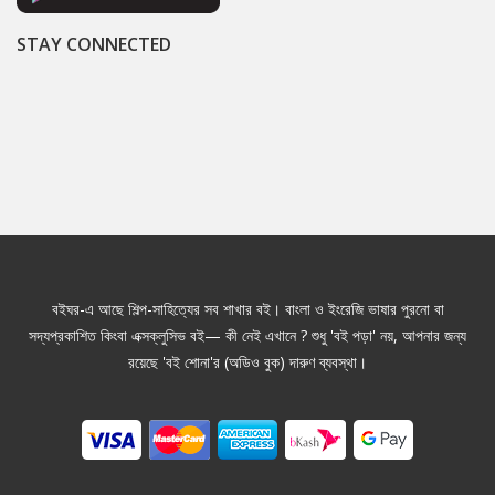
STAY CONNECTED
বইঘর-এ আছে শিল্প-সাহিত্যের সব শাখার বই। বাংলা ও ইংরেজি ভাষার পুরনো বা
সদ্যপ্রকাশিত কিংবা এক্সক্লুসিভ বই— কী নেই এখানে ? শুধু 'বই পড়া' নয়, আপনার জন্য
রয়েছে 'বই শোনা'র (অডিও বুক) দারুণ ব্যবস্থা।