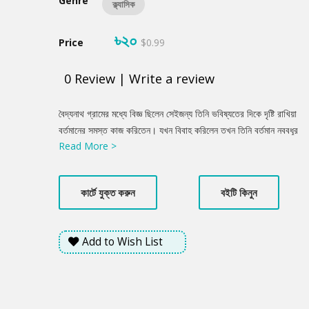
Genre
ক্ল্যাসিক
৳২০
Price
$0.99
0
Review
|
Write a review
Product
বৈদ্যনাথ গ্রামের মধ্যে বিজ্ঞ ছিলেন সেইজন্য তিনি ভবিষ্যতের দিকে দৃষ্টি রাখিয়া
Summery
বর্তমানের সমস্ত কাজ করিতেন। যখন বিবাহ করিলেন তখন তিনি বর্তমান নববধূর
Read More >
অপেক্ষা ভাবী নবকুমারের মুখ স্পষ্টতররূপে দেখিতে পাইয়াছিলেন। শুভদৃষ্টির সময়
এতটা দূরদৃষ্টি প্রায় দেখা যায় না। তিনি পাকা লোক ছিলেন সেইজন্য প্রেমের
চেয়ে পিণ্ডটাকেই অধিক বুঝিতেন এবং পুত্রার্থে ক্রিয়তে ভার্যা এই মর্মেই তিনি
কার্টে যুক্ত করুন
বইটি কিনুন
বিনোদিনীকে বিবাহ করিয়াছিলেন।...
Add to Wish List