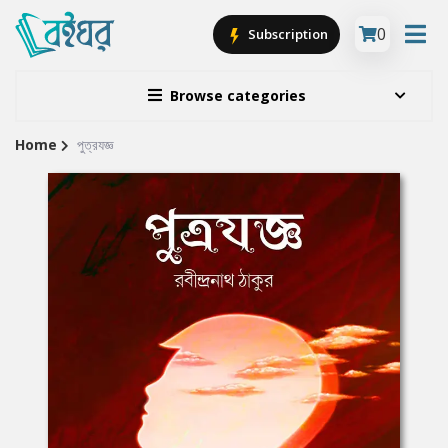
0
Subscription
Browse categories
Home
পুত্রযজ্ঞ
Site
Breadcrumb