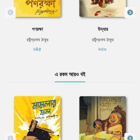
পণরক্ষা
উদ্ধার
রবীন্দ্রনাথ ঠাকুর
রবীন্দ্রনাথ ঠাকুর
৳৪৫
৳৩০
এ রকম আরও বই