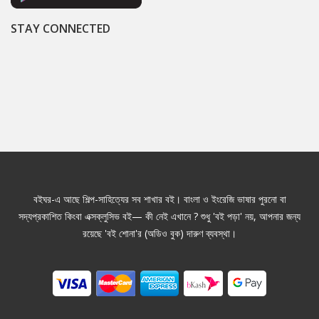
STAY CONNECTED
বইঘর-এ আছে শিল্প-সাহিত্যের সব শাখার বই। বাংলা ও ইংরেজি ভাষার পুরনো বা
সদ্যপ্রকাশিত কিংবা এক্সক্লুসিভ বই— কী নেই এখানে ? শুধু 'বই পড়া' নয়, আপনার জন্য
রয়েছে 'বই শোনা'র (অডিও বুক) দারুণ ব্যবস্থা।