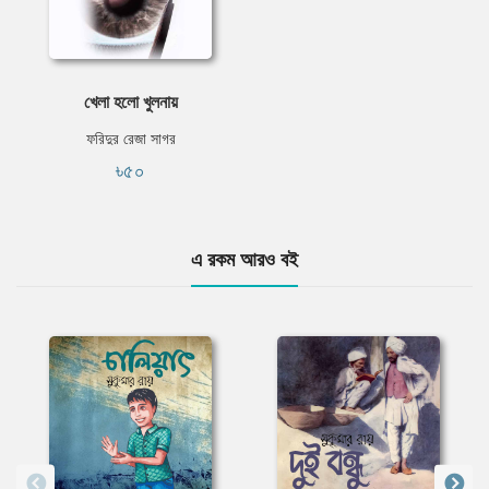
খেলা হলো খুলনায়
ফরিদুর রেজা সাগর
৳৫০
এ রকম আরও বই