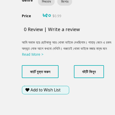
Genre
শিশুতোষ
কিশোর
৳৫০
Price
$0.99
0
Review
|
Write a review
Product
আমি অবাক হয়ে ছোটকাকু আর খোকা ভাইকে দেখছিলাম। পাহাড় কেনে এ রকম
Summery
অদ্ভুত লোক আগে কখনো দেখিনি। শুরুতেই খোকা ভাইকে মজার মানুষ মনে
Read More >
হয়েছে। শুধু কথায় নয়, চালচলনেও মজার। কারণ খোকা ভাই ছোটকাকুকে
বলছেন, জমি কেনা, দখল এগুলো নিয়ে সমস্যা নেই, কিছু মানুষের স্বভাব বদলায়
বলেই একটু বিপদে পড়ে গেছেন তিনি। শেষ পর্যন্ত বৃষ্টির দিনেও রহস্য একটা
কার্টে যুক্ত করুন
বইটি কিনুন
আমদানি হয়েই গেলো ছোটকাকুর কাছে।
Add to Wish List