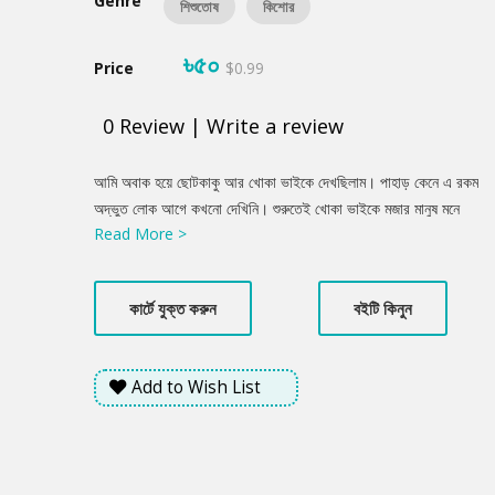
Genre
শিশুতোষ
কিশোর
৳৫০
Price
$0.99
0
Review
|
Write a review
Product
আমি অবাক হয়ে ছোটকাকু আর খোকা ভাইকে দেখছিলাম। পাহাড় কেনে এ রকম
Summery
অদ্ভুত লোক আগে কখনো দেখিনি। শুরুতেই খোকা ভাইকে মজার মানুষ মনে
Read More >
হয়েছে। শুধু কথায় নয়, চালচলনেও মজার। কারণ খোকা ভাই ছোটকাকুকে
বলছেন, জমি কেনা, দখল এগুলো নিয়ে সমস্যা নেই, কিছু মানুষের স্বভাব বদলায়
বলেই একটু বিপদে পড়ে গেছেন তিনি। শেষ পর্যন্ত বৃষ্টির দিনেও রহস্য একটা
কার্টে যুক্ত করুন
বইটি কিনুন
আমদানি হয়েই গেলো ছোটকাকুর কাছে।
Add to Wish List