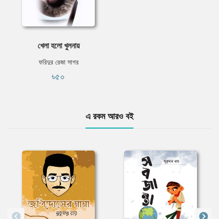
খেলা হলো খুলনায়
ফরিদুর রেজা সাগর
৳৫০
এ রকম আরও বই