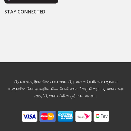
STAY CONNECTED
বইঘর-এ আছে শিল্প-সাহিত্যের সব শাখার বই। বাংলা ও ইংরেজি ভাষার পুরনো বা
সদ্যপ্রকাশিত কিংবা এক্সক্লুসিভ বই— কী নেই এখানে ? শুধু 'বই পড়া' নয়, আপনার জন্য
রয়েছে 'বই শোনা'র (অডিও বুক) দারুণ ব্যবস্থা।