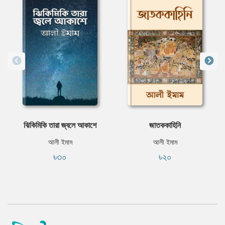
ঝিকিমিকি তারা জ্বলে আকাশে
জাতককাহিনি
আলী ইমাম
আলী ইমাম
৳৩০
৳২০