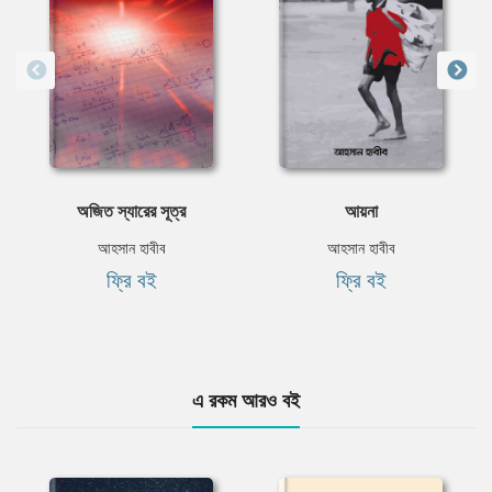
অজিত স্যারের সূত্র
আয়না
আহসান হাবীব
আহসান হাবীব
ফ্রি বই
ফ্রি বই
এ রকম আরও বই