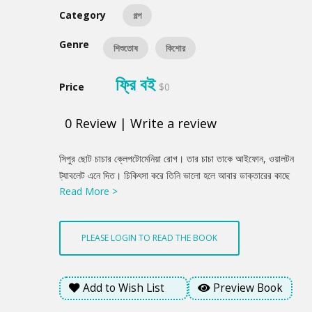
Category
গল্প
Genre
শিশুতোষ
কিশোর
ফ্রি বই
Price
$0
0
Review
|
Write a review
Product
সিপুর ছোট চাচার ক্লেপটোমেনিয়া রোগ। তার চাচা তাকে আইফোন, ওয়ালটন
Summery
ট্যাবলেট এনে দিত। চিকিৎসা করে তিনি ভালো হলে আবার ডাক্তারের কাছে
Read More >
গেলে ডাক্তার বলল, রোগটা ফিরে আসলে আমাকেও একটা ট্যাবলেট এনে
দিয়েন। লেখক আহসান হাবীব এই গল্পে অদ্ভূত ক্লেপটোমেনিয়া রোগের কথা
লিখেছেন।
PLEASE LOGIN TO READ THE BOOK
Add to Wish List
Preview Book