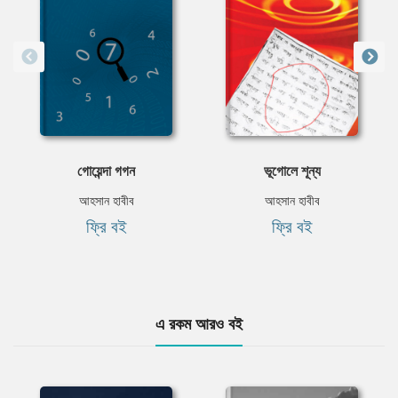
গোয়েন্দা গগন
ভূগোলে শূন্য
আহসান হাবীব
আহসান হাবীব
ফ্রি বই
ফ্রি বই
এ রকম আরও বই