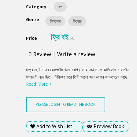
Category
গল্প
Genre
শিশুতোষ
কিশোর
ফ্রি বই
Price
$0
0
Review
|
Write a review
Product
সিপুর ছোট চাচার ক্লেপটোমেনিয়া রোগ। তার চাচা তাকে আইফোন, ওয়ালটন
Summery
ট্যাবলেট এনে দিত। চিকিৎসা করে তিনি ভালো হলে আবার ডাক্তারের কাছে
Read More >
গেলে ডাক্তার বলল, রোগটা ফিরে আসলে আমাকেও একটা ট্যাবলেট এনে
দিয়েন। লেখক আহসান হাবীব এই গল্পে অদ্ভূত ক্লেপটোমেনিয়া রোগের কথা
লিখেছেন।
PLEASE LOGIN TO READ THE BOOK
Add to Wish List
Preview Book