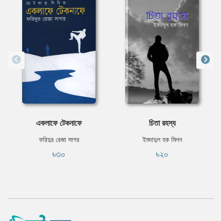
একলাফে টেকনাফে
চিতা রহস্য
ফরিদুর রেজা সাগর
ইমদাদুল হক মিলন
৳৩০
৳২০