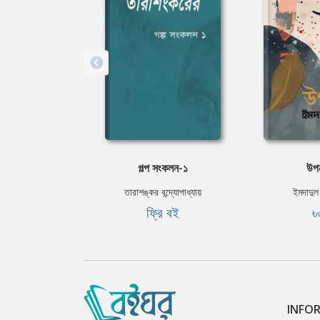
গল্প সংকলন-১
উপ
তারাশঙ্কর বন্দ্যোপাধ্যায়
ইমদাদুল
ফ্রি বই
৳
INFO