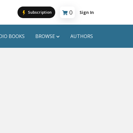
0
Sign In
Subscription
Cart is empty
DIO BOOKS
BROWSE
AUTHORS
PUBLICATIONS
ANYAPROKASH
Anyadhara
ors
Aajob Prokash
Bibliophile
Afsar Brothers