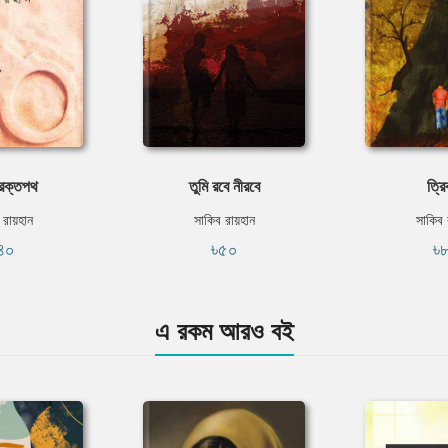
রক্তপথ
তুমি রবে নীরবে
ত্র
 রায়হান
সাকিব রায়হান
সাকিব 
৪০
৳৫০
৳
এ রকম আরও বই