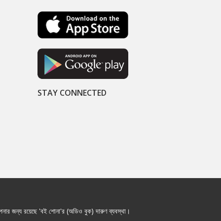
STAY CONNECTED
নার জন্য রয়েছে 'বই শোনা'র (অডিও বুক) দারুণ ব্যবস্থা।