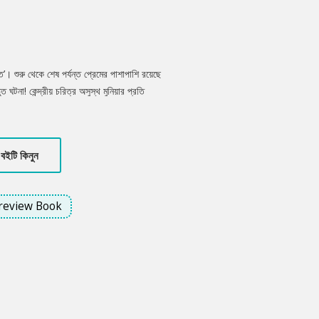
’। শুরু থেকে শেষ পর্যন্ত প্রেমের পাশাপাশি রয়েছে
 ঘটনা! কেন্দ্রীয় চরিত্র অসুস্থ মুনিয়ার প্রতি
্যিকারের ভালোবাসার এক উদাহরণ।
বইটি কিনুন
review Book