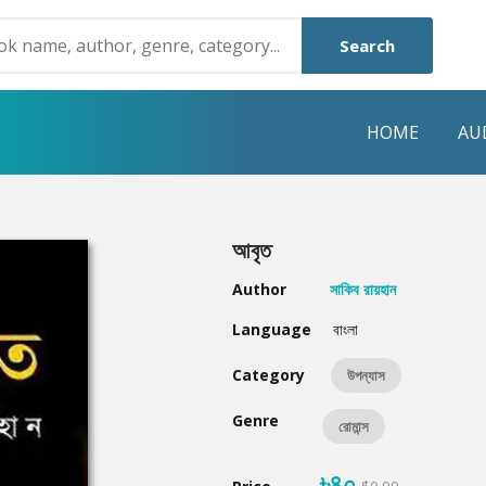
Search
HOME
AU
NRE
POPULAR AUTHORS
HIGHLIGHTS
আবৃত
Humayun Ahmed
Hot & New
Author
সাকিব রায়হান
Mouri Morium
Featured Event
Language
বাংলা
Mohammad Nazim Uddin
Featured Auth
Category
উপন্যাস
Shanjana Alam
Best Seller
Genre
রোমান্স
Anisul Hoque
Editors Choice
৳৪০