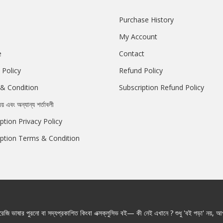
Purchase History
My Account
e
Contact
 Policy
Refund Policy
& Condition
Subscription Refund Policy
রয় এবং অন্যান্য শর্তাবলী
ption Privacy Policy
iption Terms & Condition
জি ভাষার পুরনো বা সদ্যপ্রকাশিত কিংবা এক্সক্লুসিভ বই— কী নেই এখানে ? শুধু 'বই পড়া' নয়, আপ