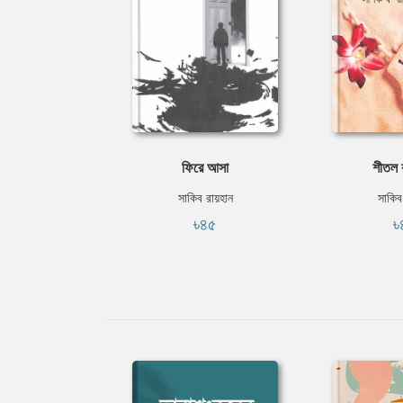
ফিরে আসা
শীতল 
সাকিব রায়হান
সাকিব
৳৪৫
৳