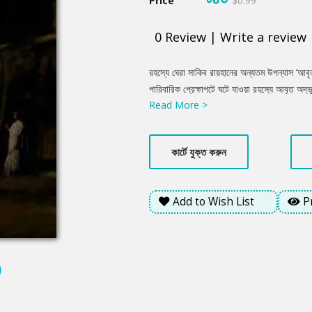
Price
$0.99
0
Review
|
Write a review
Product
রহস্যে ঘেরা সাকিব রায়হানের অন্যতম উপন্যাস ‘আবৃত
Summery
পারিবারিক প্রেক্ষাপটে ঘটে যাওয়া রহস্যে আবৃত অদ্ভুত
Read More >
সৌরভের যে প্রেমের নিদর্শন প্রকাশ পেয়েছে তা সত
কার্টে যুক্ত করুন
Add to Wish List
P