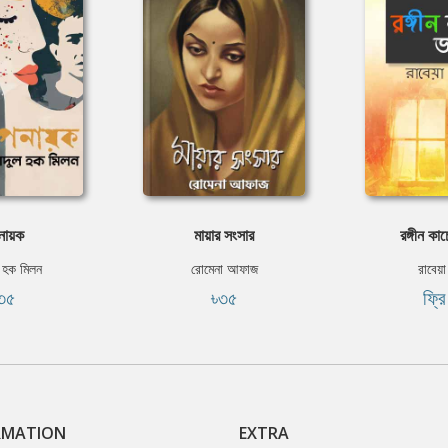
নায়ক
মায়ার সংসার
রঙ্গীন কা
 হক মিলন
রোমেনা আফাজ
রাবেয়া
৩৫
৳৩৫
ফ্র
RMATION
EXTRA