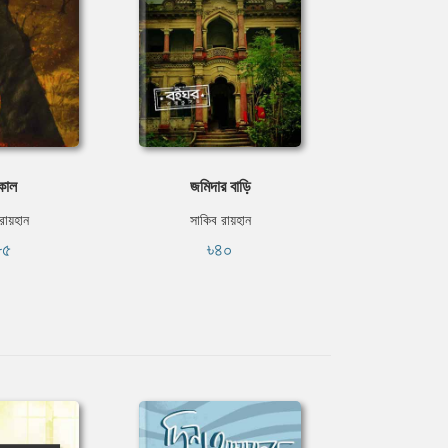
িকাল
জমিদার বাড়ি
রায়হান
সাকিব রায়হান
৮৫
৳৪০