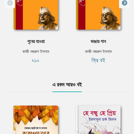
পূবের হাওয়া
ভাঙার গান
কাজী নজরুল ইসলাম
কাজী নজরুল ইসলাম
৳১০
ফ্রি বই
এ রকম আরও বই