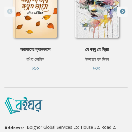
ঝরাপাতার ক্যানভাসে
হে বন্ধু হে প্রিয়
রণিত ভৌমিক
ইমদাদুল হক মিলন
৳৬০
৳৩০
Boighor Global Services Ltd House 32, Road 2,
Address: