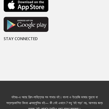
STAY CONNECTED
বইঘর-এ আছে শিল্প-সাহিত্যের সব শাখার বই। বাংলা ও ইংরেজি ভাষার পুরনো বা
সদ্যপ্রকাশিত কিংবা এক্সক্লুসিভ বই— কী নেই এখানে ? শুধু 'বই পড়া' নয়, আপনার জন্য
রয়েছে 'বই শোনা'র (অডিও বুক) দারুণ ব্যবস্থা।