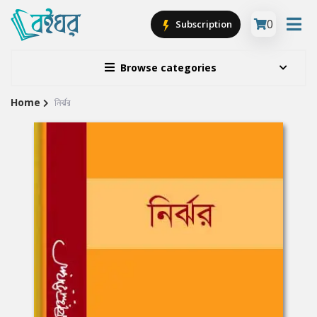
0
Subscription
Browse categories
Home
নির্ঝর
Site
Breadcrumb