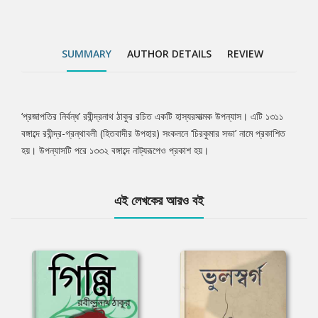
SUMMARY
AUTHOR DETAILS
REVIEW
‘প্রজাপতির নির্বন্ধ’ রবীন্দ্রনাথ ঠাকুর রচিত একটি হাস্যরসাত্মক উপন্যাস। এটি ১৩১১
Tab
বঙ্গাব্দে রবীন্দ্র-গ্রন্থাবলী (হিতবাদীর উপহার) সংকলনে ‘চিরকুমার সভা’ নামে প্রকাশিত
হয়। উপন্যাসটি পরে ১৩৩২ বঙ্গাব্দে নাট্যরূপেও প্রকাশ হয়।
Article
এই লেখকের আরও বই