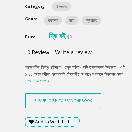
Category
উপন্যাস
Genre
ক্ল্যাসিক
রম্য
স্যাটায়ার
ফ্রি বই
Price
$0
0
Review
|
Write a review
Product
‘প্রজাপতির নির্বন্ধ’ রবীন্দ্রনাথ ঠাকুর রচিত একটি হাস্যরসাত্মক উপন্যাস। এটি
Summery
১৩১১ বঙ্গাব্দে রবীন্দ্র-গ্রন্থাবলী (হিতবাদীর উপহার) সংকলনে ‘চিরকুমার সভা’
Read More >
নামে প্রকাশিত হয়। উপন্যাসটি পরে ১৩৩২ বঙ্গাব্দে নাট্যরূপেও প্রকাশ হয়।
PLEASE LOGIN TO READ THE BOOK
Add to Wish List