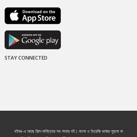
STAY CONNECTED
বইঘর-এ আছে শিল্প-সাহিত্যের সব শাখার বই। বাংলা ও ইংরেজি ভাষার পুরনো বা