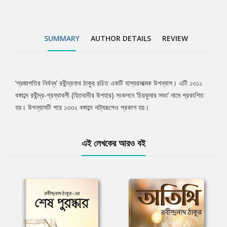
SUMMARY
AUTHOR DETAILS
REVIEW
‘প্রজাপতির নির্বন্ধ’ রবীন্দ্রনাথ ঠাকুর রচিত একটি হাস্যরসাত্মক উপন্যাস। এটি ১৩১১
Tab
বঙ্গাব্দে রবীন্দ্র-গ্রন্থাবলী (হিতবাদীর উপহার) সংকলনে ‘চিরকুমার সভা’ নামে প্রকাশিত
হয়। উপন্যাসটি পরে ১৩৩২ বঙ্গাব্দে নাট্যরূপেও প্রকাশ হয়।
Article
এই লেখকের আরও বই