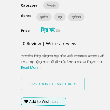
Category
উপন্যাস
Genre
ক্ল্যাসিক
রম্য
স্যাটায়ার
ফ্রি বই
Price
$0
0
Review
|
Write a review
Product
‘প্রজাপতির নির্বন্ধ’ রবীন্দ্রনাথ ঠাকুর রচিত একটি হাস্যরসাত্মক উপন্যাস। এটি
Summery
১৩১১ বঙ্গাব্দে রবীন্দ্র-গ্রন্থাবলী (হিতবাদীর উপহার) সংকলনে ‘চিরকুমার সভা’
Read More >
নামে প্রকাশিত হয়। উপন্যাসটি পরে ১৩৩২ বঙ্গাব্দে নাট্যরূপেও প্রকাশ হয়।
PLEASE LOGIN TO READ THE BOOK
Add to Wish List