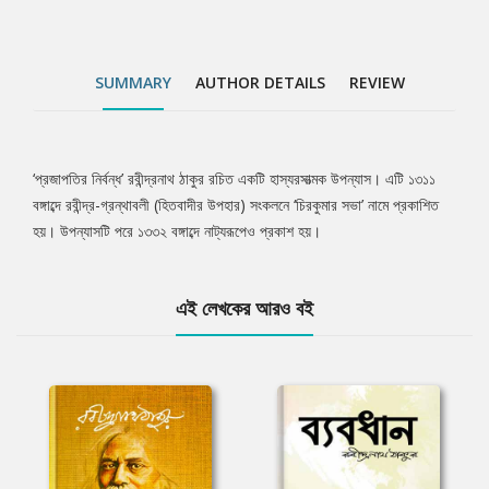
SUMMARY
AUTHOR DETAILS
REVIEW
‘প্রজাপতির নির্বন্ধ’ রবীন্দ্রনাথ ঠাকুর রচিত একটি হাস্যরসাত্মক উপন্যাস। এটি ১৩১১
Tab
বঙ্গাব্দে রবীন্দ্র-গ্রন্থাবলী (হিতবাদীর উপহার) সংকলনে ‘চিরকুমার সভা’ নামে প্রকাশিত
হয়। উপন্যাসটি পরে ১৩৩২ বঙ্গাব্দে নাট্যরূপেও প্রকাশ হয়।
Article
এই লেখকের আরও বই