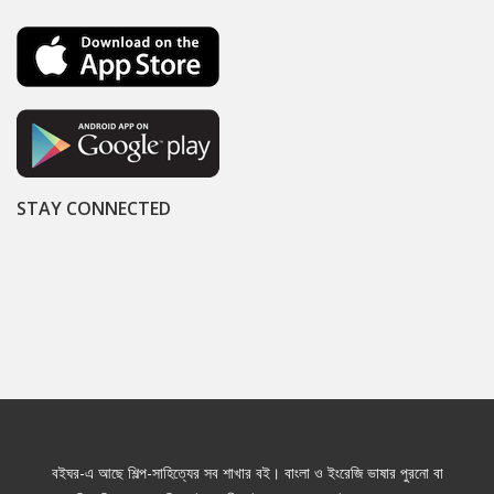
STAY CONNECTED
বইঘর-এ আছে শিল্প-সাহিত্যের সব শাখার বই। বাংলা ও ইংরেজি ভাষার পুরনো বা