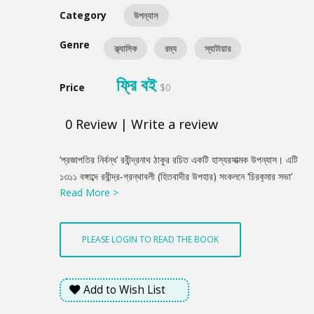
Category
উপন্যাস
Genre
ক্ল্যাসিক
রম্য
স্যাটায়ার
ফ্রি বই
Price
$0
0
Review
|
Write a review
Product
‘প্রজাপতির নির্বন্ধ’ রবীন্দ্রনাথ ঠাকুর রচিত একটি হাস্যরসাত্মক উপন্যাস। এটি
Summery
১৩১১ বঙ্গাব্দে রবীন্দ্র-গ্রন্থাবলী (হিতবাদীর উপহার) সংকলনে ‘চিরকুমার সভা’
Read More >
নামে প্রকাশিত হয়। উপন্যাসটি পরে ১৩৩২ বঙ্গাব্দে নাট্যরূপেও প্রকাশ হয়।
PLEASE LOGIN TO READ THE BOOK
Add to Wish List