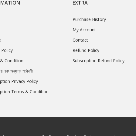
RMATION
EXTRA
Purchase History
My Account
e
Contact
 Policy
Refund Policy
& Condition
Subscription Refund Policy
রয় এবং অন্যান্য শর্তাবলী
ption Privacy Policy
iption Terms & Condition