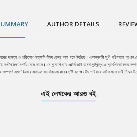
SUMMARY
AUTHOR DETAILS
REVIE
্কারের দাসত্ব ও পরিত্রাণ ইত্যাদি বিষয় কেন্দ্র করে গড়ে উঠেছে। একান্নবর্তী সুখী পরিবারের প্রধ
তখনই অর্থনৈতিক বিপর্যয় নেমে আসে। সে সুযোগে তার এটর্নি ভাই রমেশ কুটবুদ্ধি ও স্বার্থপরতা দিয়ে স
নের সংস্পর্শে এসে কিভাবে একান্ত স্বার্থপরতাবোধের সৃষ্টি হল ও যৌথ পরিবারে ফাটল ধরল সেই চিত্র 
এই লেখকের আরও বই