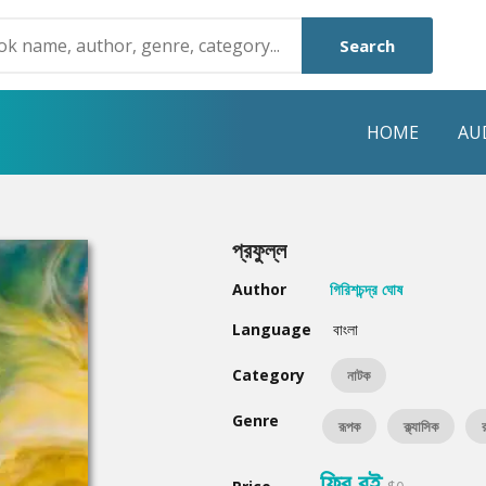
Search
HOME
AU
NRE
POPULAR AUTHORS
HIGHLIGHTS
প্রফুল্ল
Humayun Ahmed
Hot & New
Author
গিরিশচন্দ্র ঘোষ
Mouri Morium
Featured Event
Language
বাংলা
Mohammad Nazim Uddin
Featured Auth
Category
নাটক
Shanjana Alam
Best Seller
Genre
রূপক
ক্ল্যাসিক
Anisul Hoque
Editors Choice
ফ্রি বই