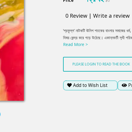
Price
$0
0
Review
|
Write a review
Product
‘প্রফুল্ল’ নাটকটি ঊনিশ শতকের বাংলার সমাজের ধর্ম,
Summery
বিষয় কেন্দ্র করে গড়ে উঠেছে। একান্নবর্তী সুখী পর
Read More >
সায়াহ্নে যখন তিনি বৈষয়িক ব্যাপার সুস্থির করে মাকে
অর্থনৈতিক বিপর্যয় নেমে আসে। সে সুযোগে তার এটর্নি 
হস্তগত করতে চায়। বিভিন্ন ঘটনা প্রবাহের মধ্য দ
PLEASE LOGIN TO READ THE BOOK
সহিষ্ণুতা এবং পাশ্চাত্ত্য সমাজ-জীবনের সংস্পর্শে এস
পরিবারে ফাটল ধরল সেই চিত্র উঠে এসেছে।
Add to Wish List
P