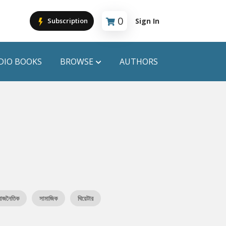
0
Sign In
Subscription
Cart is empty
DIO BOOKS
BROWSE
AUTHORS
PUBLICATIONS
ANYAPROKASH
Anyadhara
ors
Aajob Prokash
Bibliophile
রাজনৈতিক
সামাজিক
থিয়েটার
Afsar Brothers