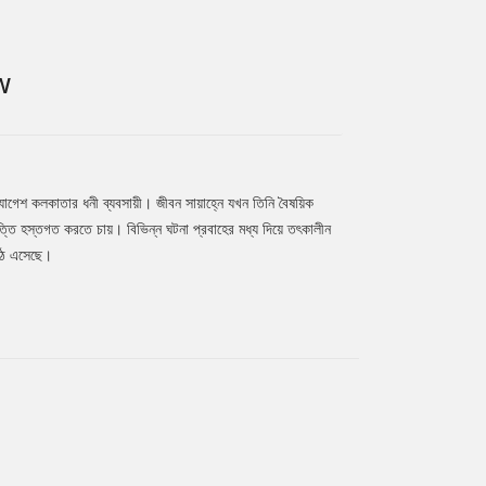
W
ান যোগেশ কলকাতার ধনী ব্যবসায়ী। জীবন সায়াহ্নে যখন তিনি বৈষয়িক
ম্পত্তি হস্তগত করতে চায়। বিভিন্ন ঘটনা প্রবাহের মধ্য দিয়ে তৎকালীন
উঠে এসেছে।