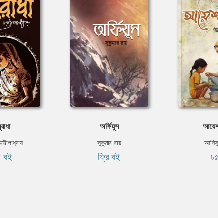
রাধা
অর্ফিয়ুস
আয়েশ
চট্টোপাধ্যায়
সুকুমার রায়
আনিস
ি বই
ফ্রি বই
৳