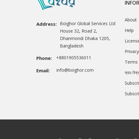
INFO
About
Boighor Global Services Ltd
Address:
Help
House 32, Road 2,
Dhanmondi Dhaka 1205,
Licens
Bangladesh
Privacy
+8801905536011
Phone:
Terms 
info@boighor.com
Email:
ক্রয়-বিক্
Subscri
Subscr