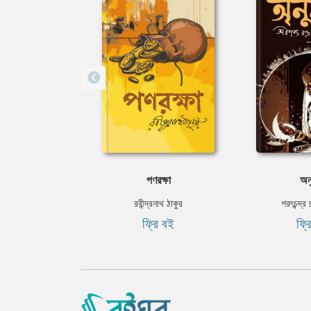
পণরক্ষা
অনু
রবীন্দ্রনাথ ঠাকুর
শরৎচন্দ্র 
ফ্রি বই
ফ্র