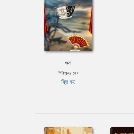
জনা
গিরিশচন্দ্র ঘোষ
ফ্রি বই