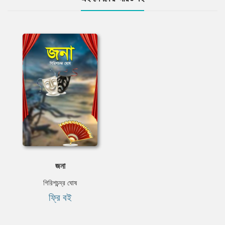
জনা
গিরিশচন্দ্র ঘোষ
ফ্রি বই