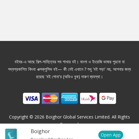
বইঘর-এ আছে শিল্প-সাহিত্যের সব শাখার বই। বাংলা ও ইংরেজি ভাষার পুরনো বা
সদ্যপ্রকাশিত কিংবা এক্সক্লুসিভ বই— কী নেই এখানে ? শুধু 'বই পড়া' নয়, আপনার জন্য
রয়েছে 'বই শোনা'র (অডিও বুক) দারুণ ব্যবস্থা।
Copyright ©
2026
Boighor Global Services Limited. All Rights
Reserved.
Boighor
Open App