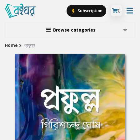
0
Subscription
Browse categories
Home
প্রফুল্ল
Site
Breadcrumb