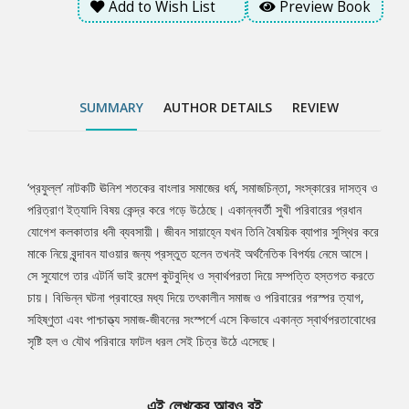
Add to Wish List
Preview Book
হল ও যৌথ পরিবারে ফাটল ধরল সেই চিত্র উঠে এসেছে।
SUMMARY
AUTHOR DETAILS
REVIEW
‘প্রফুল্ল’ নাটকটি ঊনিশ শতকের বাংলার সমাজের ধর্ম, সমাজচিন্তা, সংস্কারের দাসত্ব ও
Tab
পরিত্রাণ ইত্যাদি বিষয় কেন্দ্র করে গড়ে উঠেছে। একান্নবর্তী সুখী পরিবারের প্রধান
যোগেশ কলকাতার ধনী ব্যবসায়ী। জীবন সায়াহ্নে যখন তিনি বৈষয়িক ব্যাপার সুস্থির করে
Article
মাকে নিয়ে বৃন্দাবন যাওয়ার জন্য প্রস্তুত হলেন তখনই অর্থনৈতিক বিপর্যয় নেমে আসে।
সে সুযোগে তার এটর্নি ভাই রমেশ কুটবুদ্ধি ও স্বার্থপরতা দিয়ে সম্পত্তি হস্তগত করতে
চায়। বিভিন্ন ঘটনা প্রবাহের মধ্য দিয়ে তৎকালীন সমাজ ও পরিবারের পরস্পর ত্যাগ,
সহিষ্ণুতা এবং পাশ্চাত্ত্য সমাজ-জীবনের সংস্পর্শে এসে কিভাবে একান্ত স্বার্থপরতাবোধের
সৃষ্টি হল ও যৌথ পরিবারে ফাটল ধরল সেই চিত্র উঠে এসেছে।
এই লেখকের আরও বই