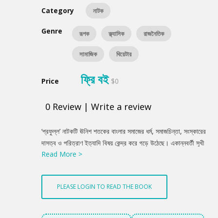
Category
নাটক
Genre
রূপক
ক্ল্যাসিক
রাজনৈতিক
সামাজিক
থিয়েটার
ফ্রি বই
Price
$0
0
Review
|
Write a review
Product
‘প্রফুল্ল’ নাটকটি ঊনিশ শতকের বাংলার সমাজের ধর্ম, সমাজচিন্তা, সংস্কারের
Summery
দাসত্ব ও পরিত্রাণ ইত্যাদি বিষয় কেন্দ্র করে গড়ে উঠেছে। একান্নবর্তী সুখী
Read More >
পরিবারের প্রধান যোগেশ কলকাতার ধনী ব্যবসায়ী। জীবন সায়াহ্নে যখন তিনি
বৈষয়িক ব্যাপার সুস্থির করে মাকে নিয়ে বৃন্দাবন যাওয়ার জন্য প্রস্তুত হলেন
তখনই অর্থনৈতিক বিপর্যয় নেমে আসে। সে সুযোগে তার এটর্নি ভাই রমেশ
PLEASE LOGIN TO READ THE BOOK
কুটবুদ্ধি ও স্বার্থপরতা দিয়ে সম্পত্তি হস্তগত করতে চায়। বিভিন্ন ঘটনা
প্রবাহের মধ্য দিয়ে তৎকালীন সমাজ ও পরিবারের পরস্পর ত্যাগ, সহিষ্ণুতা এবং
পাশ্চাত্ত্য সমাজ-জীবনের সংস্পর্শে এসে কিভাবে একান্ত স্বার্থপরতাবোধের সৃষ্টি