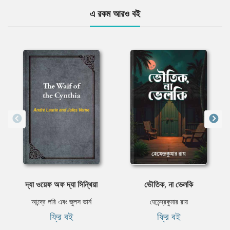
এ রকম আরও বই
দ্যা ওয়েফ অফ দ্যা সিন্থিয়া
ভৌতিক, না ভেলকি
আন্দ্রে লরি এবং জুলস ভার্ন
হেমেন্দ্রকুমার রায়
ফ্রি বই
ফ্রি বই