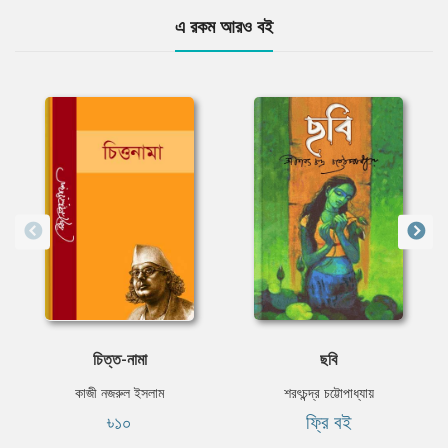
এ রকম আরও বই
চিত্ত-নামা
ছবি
কাজী নজরুল ইসলাম
শরৎচন্দ্র চট্টোপাধ্যায়
৳১০
ফ্রি বই