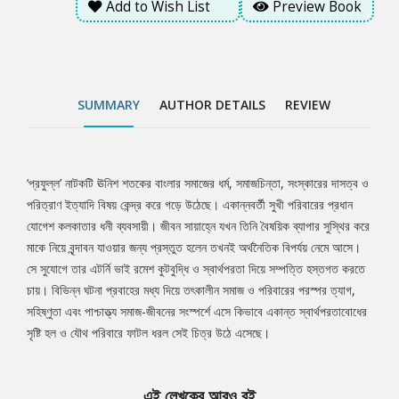
Add to Wish List
Preview Book
হল ও যৌথ পরিবারে ফাটল ধরল সেই চিত্র উঠে এসেছে।
SUMMARY
AUTHOR DETAILS
REVIEW
‘প্রফুল্ল’ নাটকটি ঊনিশ শতকের বাংলার সমাজের ধর্ম, সমাজচিন্তা, সংস্কারের দাসত্ব ও
Tab
পরিত্রাণ ইত্যাদি বিষয় কেন্দ্র করে গড়ে উঠেছে। একান্নবর্তী সুখী পরিবারের প্রধান
যোগেশ কলকাতার ধনী ব্যবসায়ী। জীবন সায়াহ্নে যখন তিনি বৈষয়িক ব্যাপার সুস্থির করে
Article
মাকে নিয়ে বৃন্দাবন যাওয়ার জন্য প্রস্তুত হলেন তখনই অর্থনৈতিক বিপর্যয় নেমে আসে।
সে সুযোগে তার এটর্নি ভাই রমেশ কুটবুদ্ধি ও স্বার্থপরতা দিয়ে সম্পত্তি হস্তগত করতে
চায়। বিভিন্ন ঘটনা প্রবাহের মধ্য দিয়ে তৎকালীন সমাজ ও পরিবারের পরস্পর ত্যাগ,
সহিষ্ণুতা এবং পাশ্চাত্ত্য সমাজ-জীবনের সংস্পর্শে এসে কিভাবে একান্ত স্বার্থপরতাবোধের
সৃষ্টি হল ও যৌথ পরিবারে ফাটল ধরল সেই চিত্র উঠে এসেছে।
এই লেখকের আরও বই