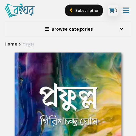
0
Subscription
Browse categories
Home
প্রফুল্ল
Site
Breadcrumb