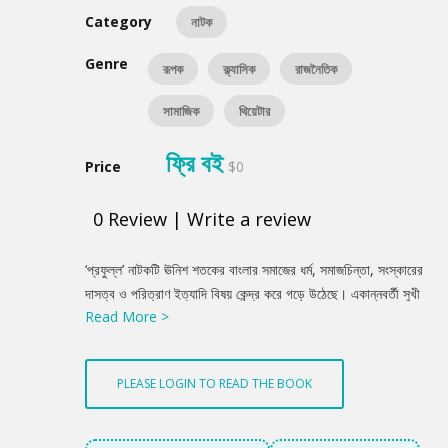
Category
নাটক
Genre
রূপক
ক্ল্যাসিক
রাজনৈতিক
সামাজিক
থিয়েটার
ফ্রি বই
Price
$0
0
Review
|
Write a review
Product
‘প্রফুল্ল’ নাটকটি ঊনিশ শতকের বাংলার সমাজের ধর্ম, সমাজচিন্তা, সংস্কারের
Summery
দাসত্ব ও পরিত্রাণ ইত্যাদি বিষয় কেন্দ্র করে গড়ে উঠেছে। একান্নবর্তী সুখী
Read More >
পরিবারের প্রধান যোগেশ কলকাতার ধনী ব্যবসায়ী। জীবন সায়াহ্নে যখন তিনি
বৈষয়িক ব্যাপার সুস্থির করে মাকে নিয়ে বৃন্দাবন যাওয়ার জন্য প্রস্তুত হলেন
তখনই অর্থনৈতিক বিপর্যয় নেমে আসে। সে সুযোগে তার এটর্নি ভাই রমেশ
PLEASE LOGIN TO READ THE BOOK
কুটবুদ্ধি ও স্বার্থপরতা দিয়ে সম্পত্তি হস্তগত করতে চায়। বিভিন্ন ঘটনা
প্রবাহের মধ্য দিয়ে তৎকালীন সমাজ ও পরিবারের পরস্পর ত্যাগ, সহিষ্ণুতা এবং
পাশ্চাত্ত্য সমাজ-জীবনের সংস্পর্শে এসে কিভাবে একান্ত স্বার্থপরতাবোধের সৃষ্টি