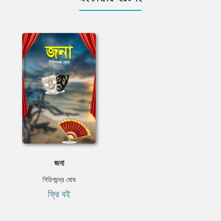
জনা
গিরিশচন্দ্র ঘোষ
ফ্রি বই