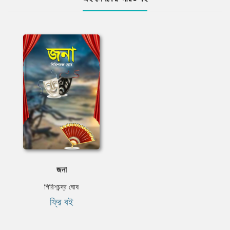
জনা
গিরিশচন্দ্র ঘোষ
ফ্রি বই