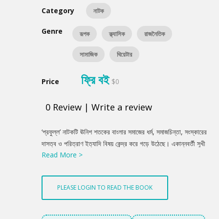
Category
নাটক
Genre
রূপক
ক্ল্যাসিক
রাজনৈতিক
সামাজিক
থিয়েটার
ফ্রি বই
Price
$0
0
Review
|
Write a review
Product
‘প্রফুল্ল’ নাটকটি ঊনিশ শতকের বাংলার সমাজের ধর্ম, সমাজচিন্তা, সংস্কারের
Summery
দাসত্ব ও পরিত্রাণ ইত্যাদি বিষয় কেন্দ্র করে গড়ে উঠেছে। একান্নবর্তী সুখী
Read More >
পরিবারের প্রধান যোগেশ কলকাতার ধনী ব্যবসায়ী। জীবন সায়াহ্নে যখন তিনি
বৈষয়িক ব্যাপার সুস্থির করে মাকে নিয়ে বৃন্দাবন যাওয়ার জন্য প্রস্তুত হলেন
তখনই অর্থনৈতিক বিপর্যয় নেমে আসে। সে সুযোগে তার এটর্নি ভাই রমেশ
PLEASE LOGIN TO READ THE BOOK
কুটবুদ্ধি ও স্বার্থপরতা দিয়ে সম্পত্তি হস্তগত করতে চায়। বিভিন্ন ঘটনা
প্রবাহের মধ্য দিয়ে তৎকালীন সমাজ ও পরিবারের পরস্পর ত্যাগ, সহিষ্ণুতা এবং
পাশ্চাত্ত্য সমাজ-জীবনের সংস্পর্শে এসে কিভাবে একান্ত স্বার্থপরতাবোধের সৃষ্টি