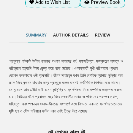
Add to Wish List
Preview Book
হল ও যৌথ পরিবারে ফাটল ধরল সেই চিত্র উঠে এসেছে।
SUMMARY
AUTHOR DETAILS
REVIEW
‘প্রফুল্ল’ নাটকটি ঊনিশ শতকের বাংলার সমাজের ধর্ম, সমাজচিন্তা, সংস্কারের দাসত্ব ও
Tab
পরিত্রাণ ইত্যাদি বিষয় কেন্দ্র করে গড়ে উঠেছে। একান্নবর্তী সুখী পরিবারের প্রধান
যোগেশ কলকাতার ধনী ব্যবসায়ী। জীবন সায়াহ্নে যখন তিনি বৈষয়িক ব্যাপার সুস্থির করে
Article
মাকে নিয়ে বৃন্দাবন যাওয়ার জন্য প্রস্তুত হলেন তখনই অর্থনৈতিক বিপর্যয় নেমে আসে।
সে সুযোগে তার এটর্নি ভাই রমেশ কুটবুদ্ধি ও স্বার্থপরতা দিয়ে সম্পত্তি হস্তগত করতে
চায়। বিভিন্ন ঘটনা প্রবাহের মধ্য দিয়ে তৎকালীন সমাজ ও পরিবারের পরস্পর ত্যাগ,
সহিষ্ণুতা এবং পাশ্চাত্ত্য সমাজ-জীবনের সংস্পর্শে এসে কিভাবে একান্ত স্বার্থপরতাবোধের
সৃষ্টি হল ও যৌথ পরিবারে ফাটল ধরল সেই চিত্র উঠে এসেছে।
এই লেখকের আরও বই