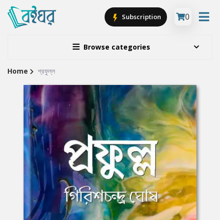
0
Subscription
Browse categories
Home
প্রফুল্ল
Site
Breadcrumb