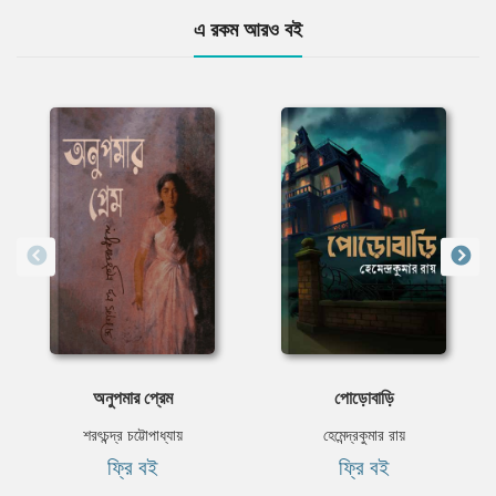
এ রকম আরও বই
অনুপমার প্রেম
পোড়োবাড়ি
শরৎচন্দ্র চট্টোপাধ্যায়
হেমেন্দ্রকুমার রায়
ফ্রি বই
ফ্রি বই