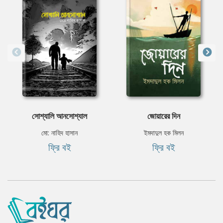
সোশ্যালি আনসোশ্যাল
জোয়ারের দিন
মো: নাহিদ হাসান
ইমদাদুল হক মিলন
ফ্রি বই
ফ্রি বই