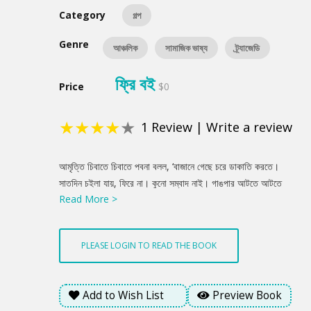
Category
গল্প
Genre
আঞ্চলিক
সামাজিক ভাষ্য
ট্র্যাজেডি
ফ্রি বই
Price
$0
★
★
★
★
★
1
Review
|
Write a review
Product
আমৃত্তি চিবাতে চিবাতে পবনা বলল, ‘বাজানে গেছে চরে ডাকাতি করতে।
Summery
সাতদিন চইলা যায়, ফিরে না। কুনো সম্বাদ নাই। গাঙপার আটতে আটতে
Read More >
আমার খালি বাজানের কথা মনে অয়। কাসার বাসনে বাত বাইরা দিলে মারে আমি
জিগাই, বাজানে আহে না ক্যা মা? মায় কয়, আইব বড়ো কামে গেছে।’
PLEASE LOGIN TO READ THE BOOK
Add to Wish List
Preview Book