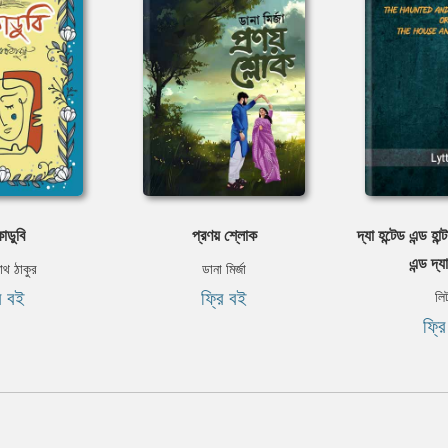
াডুবি
প্রণয় শ্লোক
দ্যা হন্টেড এন্ড হান
এন্ড দ্য
নাথ ঠাকুর
ডানা মির্জা
ি বই
ফ্রি বই
লি
ফ্র