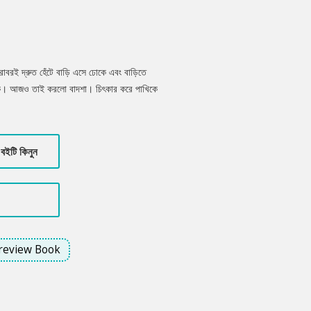
বরাবরই দ্রুত হেঁটে বাড়ি এসে ঢোকে এবং বাড়িতে
কে। আজও তাই করলো বাদশা। চিৎকার করে পাখিকে
নলে যেখানে থাকুক দ্রুত ছুটে আসে পাখি। ঘুমিয়ে
 আসে। বাদশার সেই ডাক শুনে পাখি আজ ছুটে এলো
বইটি কিনুন
review Book