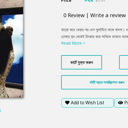
Price
$0.99
0
Review
|
Write a review
Product
যাত্রা করে ফেরার পর বেশ স্ফুর্তিতে থাকে বাদশা। 
Summery
ঢোকার মুখ থেকেই চিৎকার করে পাখিকে ডাকতে থা
Read More >
ডাকতে লাগলো, ‘পাখি ওই পাখি।’ বাদশার এই ডাক শু
থাকলে লাফিয়ে ওঠে। খেতে থাকলে খাওয়া ফেলে উঠে
না।
কার্টে যুক্ত করুন
বইটি পড়তে সাবস্ক্রিপশন করুন
Add to Wish List
P