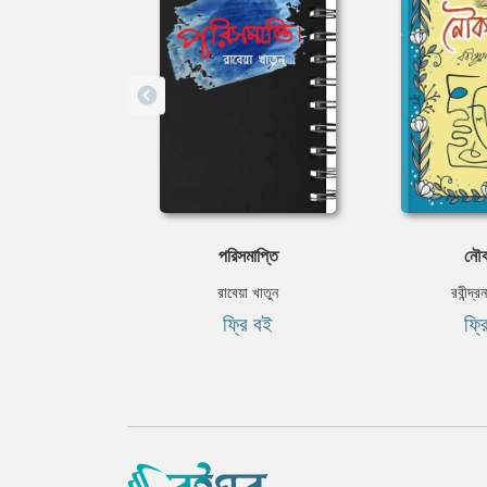
পরিসমাপ্তি
নৌক
রাবেয়া খাতুন
রবীন্দ্র
ফ্রি বই
ফ্র