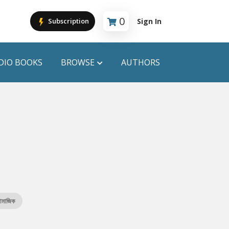
0
Sign In
Subscription
Cart is empty
DIO BOOKS
BROWSE
AUTHORS
PUBLICATIONS
ANYAPROKASH
Anyadhara
ors
Aajob Prokash
Bibliophile
ামাজিক
Afsar Brothers