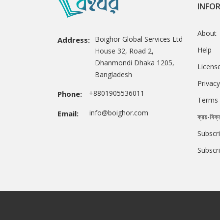
INFO
About
Boighor Global Services Ltd
Address:
Help
House 32, Road 2,
Dhanmondi Dhaka 1205,
Licens
Bangladesh
Privacy
+8801905536011
Phone:
Terms 
info@boighor.com
Email:
ক্রয়-বিক্
Subscri
Subscr