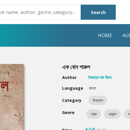
Search
HOME
AU
NRE
POPULAR AUTHORS
HIGHLIGHTS
এক বোন পারুল
Humayun Ahmed
Hot & New
Author
ইমদাদুল হক মিলন
Mouri Morium
Featured Event
Language
বাংলা
Mohammad Nazim Uddin
Featured Auth
Category
উপন্যাস
Shanjana Alam
Best Seller
Genre
প্রেম
রোমান্স
স
Anisul Hoque
Editors Choice
৳২৫