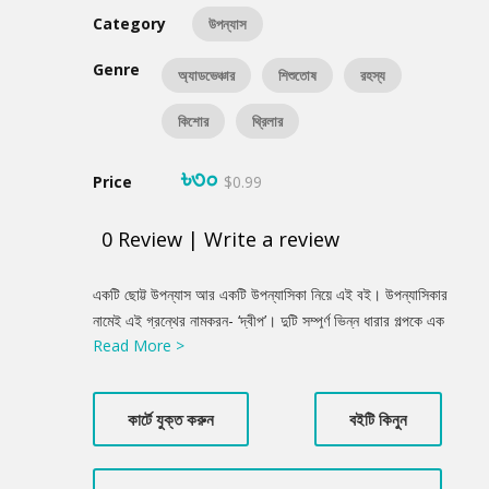
Category
উপন্যাস
Genre
অ্যাডভেঞ্চার
শিশুতোষ
রহস্য
কিশোর
থ্রিলার
৳৩০
Price
$0.99
0
Review
|
Write a review
Product
একটি ছোট্ট উপন্যাস আর একটি উপন্যাসিকা নিয়ে এই বই। উপন্যাসিকার
Summery
নামেই এই গ্রন্থের নামকরন- ‘দ্বীপ’। দুটি সম্পূর্ণ ভিন্ন ধারার গল্পকে এক
Read More >
মলাটে বন্দি করা হয়েছে। একটি উপন্যাস গুম ও রাজনৈতিক হত্যা নিয়ে। আর
দ্বিতীয়টি সত্য-মিথ্যা মিলিয়ে কিছুটা পুরনো সময়ের গল্প। দুটোই কাল্পনিক।
কিন্তু কোনোভাবেই ঘটনা দুটোকে অবাস্তব বলা যাবে না।
কার্টে যুক্ত করুন
বইটি কিনুন