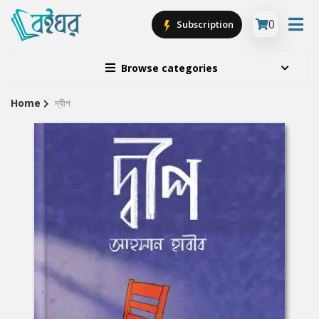
0
Subscription
Browse categories
Home
দ্বীপ
Site
Breadcrumb