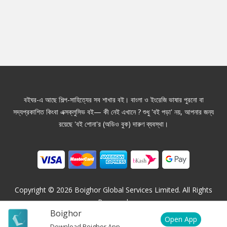
বইঘর-এ আছে শিল্প-সাহিত্যের সব শাখার বই। বাংলা ও ইংরেজি ভাষার পুরনো বা
সদ্যপ্রকাশিত কিংবা এক্সক্লুসিভ বই— কী নেই এখানে ? শুধু 'বই পড়া' নয়, আপনার জন্য
রয়েছে 'বই শোনা'র (অডিও বুক) দারুণ ব্যবস্থা।
Copyright ©
2026
Boighor Global Services Limited. All Rights
Reserved.
Boighor
Open App
Download Boighor App