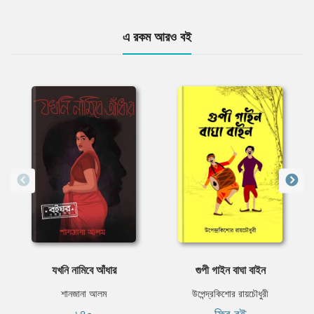
এ রকম আরও বই
যখনি নামিবে আঁধার
গুপী গাইন বাঘা বাইন
শানজানা আলম
উপেন্দ্রকিশোর রায়চৌধুরী
৳৪০
ফ্রি বই