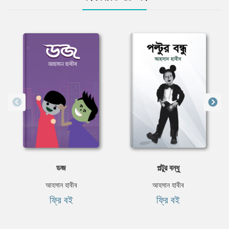
ডজ
পল্টুর বন্ধু
আহসান হাবীব
আহসান হাবীব
ফ্রি বই
ফ্রি বই