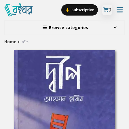
0
Subscription
Browse categories
Home
দ্বীপ
Site
Breadcrumb