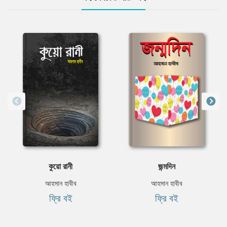
কুয়ো রানী
জন্মদিন
আহসান হাবীব
আহসান হাবীব
ফ্রি বই
ফ্রি বই