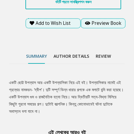
বইটি পড়তে সাবস্ক্রিপশন করুন
Add to Wish List
Preview Book
SUMMARY
AUTHOR DETAILS
REVIEW
একটি ছোট্ট উপন্যাস আর একটি উপন্যাসিকা নিয়ে এই বই। উপন্যাসিকার নামেই এই
Tab
গ্রন্থের নামকরন- ‘দ্বীপ’। দুটি সম্পূর্ণ ভিন্ন ধারার গল্পকে এক মলাটে বন্দি করা হয়েছে।
একটি উপন্যাস গুম ও রাজনৈতিক হত্যা নিয়ে। আর দ্বিতীয়টি সত্য-মিথ্যা মিলিয়ে
Article
কিছুটা পুরনো সময়ের গল্প। দুটোই কাল্পনিক। কিন্তু কোনোভাবেই ঘটনা দুটোকে
অবাস্তব বলা যাবে না।
এই লেখকের আরও বই