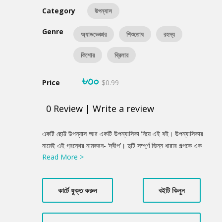
Category
উপন্যাস
Genre
অ্যাডভেঞ্চার
শিশুতোষ
রহস্য
কিশোর
থ্রিলার
৳৩০
Price
$0.99
0
Review
|
Write a review
Product
একটি ছোট্ট উপন্যাস আর একটি উপন্যাসিকা নিয়ে এই বই। উপন্যাসিকার
Summery
নামেই এই গ্রন্থের নামকরন- ‘দ্বীপ’। দুটি সম্পূর্ণ ভিন্ন ধারার গল্পকে এক
Read More >
মলাটে বন্দি করা হয়েছে। একটি উপন্যাস গুম ও রাজনৈতিক হত্যা নিয়ে। আর
দ্বিতীয়টি সত্য-মিথ্যা মিলিয়ে কিছুটা পুরনো সময়ের গল্প। দুটোই কাল্পনিক।
কিন্তু কোনোভাবেই ঘটনা দুটোকে অবাস্তব বলা যাবে না।
কার্টে যুক্ত করুন
বইটি কিনুন