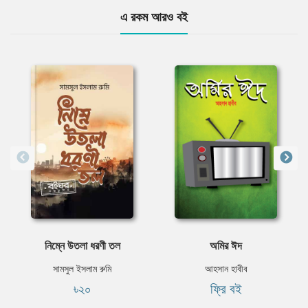
এ রকম আরও বই
নিম্নে উতলা ধরণী তল
অমির ঈদ
সামসুল ইসলাম রুমি
আহসান হাবীব
৳২০
ফ্রি বই