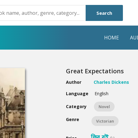
Search
HOME
AU
NRE
POPULAR AUTHORS
HIGHLIGHTS
Great Expectations
Humayun Ahmed
Hot & New
Author
Charles Dickens
Mouri Morium
Featured Event
Language
English
Mohammad Nazim Uddin
Featured Auth
Category
Novel
Shanjana Alam
Best Seller
Genre
Victorian
Anisul Hoque
Editors Choice
ফ্রি বই