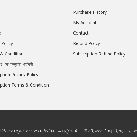
Purchase History
My Account
e
Contact
 Policy
Refund Policy
& Condition
Subscription Refund Policy
রয় এবং অন্যান্য শর্তাবলী
ption Privacy Policy
iption Terms & Condition
জি ভাষার পুরনো বা সদ্যপ্রকাশিত কিংবা এক্সক্লুসিভ বই— কী নেই এখানে ? শুধু 'বই পড়া' নয়, আপ