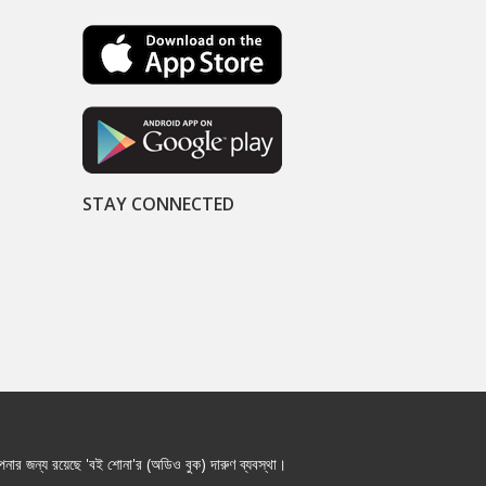
STAY CONNECTED
নার জন্য রয়েছে 'বই শোনা'র (অডিও বুক) দারুণ ব্যবস্থা।