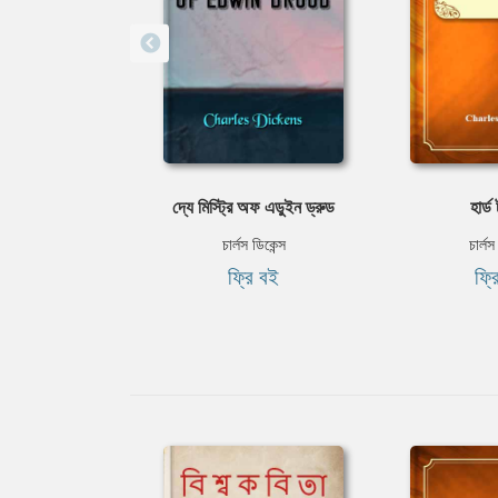
দ্যে মিস্ট্রি অফ এডুইন ড্রুড
হার্ড
চার্লস ডিকেন্স
চার্লস
ফ্রি বই
ফ্র