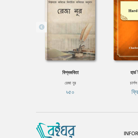
বিশ্বকবিতা
হার্ড
রেজা নুর
চার্লস
৳৫০
ফ্র
INFO