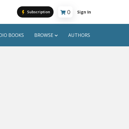
0
Sign In
Subscription
Cart is empty
DIO BOOKS
BROWSE
AUTHORS
PUBLICATIONS
ANYAPROKASH
Anyadhara
ors
Aajob Prokash
Bibliophile
Afsar Brothers