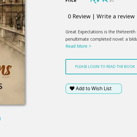
Price
$0
0
Review
|
Write a review
Product
Great Expectations is the thirteenth
Summery
penultimate completed novel: a bil
Read More >
growth and personal development of
Dickens's second novel, after David C
the first person.
PLEASE LOGIN TO READ THE BOOK
Add to Wish List