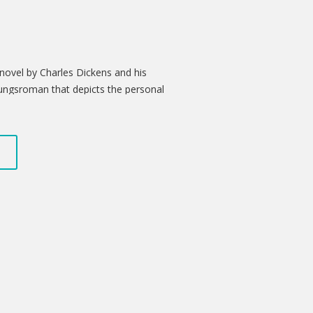
 novel by Charles Dickens and his
dungsroman that depicts the personal
 an orphan nicknamed Pip. It is
opperfield, to be fully narrated in