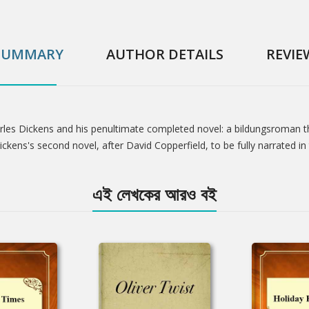
SUMMARY
AUTHOR DETAILS
REVIE
harles Dickens and his penultimate completed novel: a bildungsroman 
kens's second novel, after David Copperfield, to be fully narrated in 
এই লেখকের আরও বই