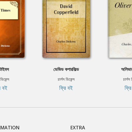
 টাইমস
ডেভিড কপারফিল্ড
অলিভার
 ডিকেন্স
চার্লস ডিকেন্স
চার্লস 
ি বই
ফ্রি বই
ফ্র
RMATION
EXTRA