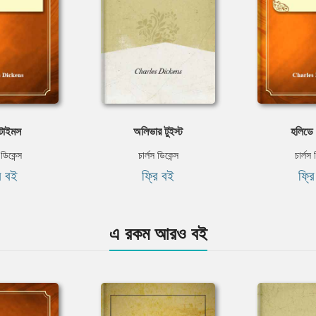
 টাইমস
অলিভার টুইস্ট
হলিডে 
 ডিকেন্স
চার্লস ডিকেন্স
চার্লস 
ি বই
ফ্রি বই
ফ্র
এ রকম আরও বই